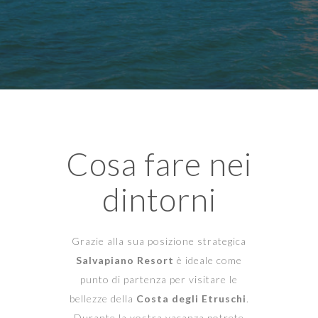
Cosa fare nei
dintorni
Grazie alla sua posizione strategica
Salvapiano Resort
è ideale come
punto di partenza per visitare le
bellezze della
Costa degli Etruschi
.
Durante la vostra vacanza potrete