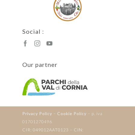
Social :
Our partner
Privacy Policy
–
Cookie Policy
– p. iva
01701270496
CIR: 049012AAT0123 –
CIN
: