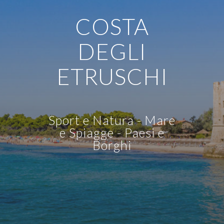
COSTA
DEGLI
ETRUSCHI
Sport e Natura - Mare
e Spiagge - Paesi e
Borghi