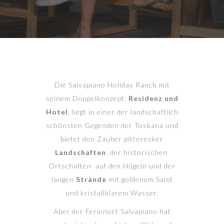
Die Salvapiano Holiday Ranch mit
seinem Doppelkonzept:
Residenz und
Hotel
, liegt in einer der landschaftlich
schönsten Gegenden der Toskana und
bietet den Zauber pittoresker
Landschaften
, der historischen
Ortschaften
auf den Hügeln und der
langen
Strände
mit goldenem Sand
und kristallklarem Wasser.
Aber der Ferienort Salvapiano hat